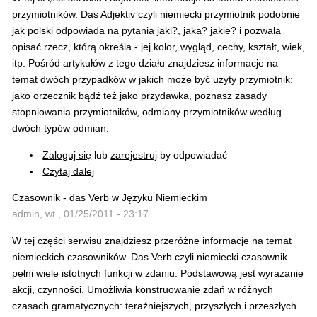
przymiotników. Das Adjektiv czyli niemiecki przymiotnik podobnie
jak polski odpowiada na pytania jaki?, jaka? jakie? i pozwala
opisać rzecz, którą określa - jej kolor, wygląd, cechy, kształt, wiek,
itp. Pośród artykułów z tego działu znajdziesz informacje na
temat dwóch przypadków w jakich może być użyty przymiotnik:
jako orzecznik bądź też jako przydawka, poznasz zasady
stopniowania przymiotników, odmiany przymiotników według
dwóch typów odmian.
Zaloguj się
lub
zarejestruj
by odpowiadać
Czytaj dalej
Czasownik - das Verb w Języku Niemieckim
admin, wt., 01/25/2011 - 23:17
W tej części serwisu znajdziesz przeróżne informacje na temat
niemieckich czasowników. Das Verb czyli niemiecki czasownik
pełni wiele istotnych funkcji w zdaniu. Podstawową jest wyrażanie
akcji, czynności. Umożliwia konstruowanie zdań w różnych
czasach gramatycznych: teraźniejszych, przyszłych i przeszłych.