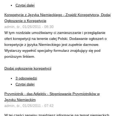
Czytaj dalej
Korepetycje z Języka Niemieckiego - Znajdź Korepetytora, Dodaj
Ogłoszenie o Korepetycje
admin, śr., 01/26/2011 - 08:30
W tym rozdziale umożliwiamy ci zamieszczanie i przeglądanie
ofert korepetycji na terenie całej Polski. Dodawanie ogłoszeń o
korepetycje z języka Niemieckiego jest zupełnie darmowe.
Wystarczy wypełnić specjalny formularz znajdujący się pod
poniższym linkiem.
Dodaj ogłoszenie korepetycji
3 odpowiedzi
Czytaj dalej
Przymiotnik - das Adjektiv - Stopniowanie Przymiotników w
Języku Niemieckim
admin, śr., 01/26/2011 - 07:42
W tej części serwisu znajdziesz informacje na temat niemieckich