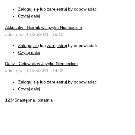
Zaloguj się
lub
zarejestruj
by odpowiadać
Czytaj dalej
Akkusativ - Biernik w Języku Niemieckim
admin, wt., 01/25/2011 - 15:10
Zaloguj się
lub
zarejestruj
by odpowiadać
Czytaj dalej
Dativ - Celownik w Języku Niemieckim
admin, wt., 01/25/2011 - 14:02
Zaloguj się
lub
zarejestruj
by odpowiadać
Czytaj dalej
1
2
3
4
5
następna ›
ostatnia »