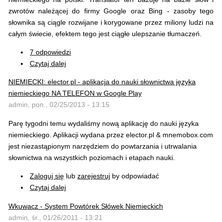
zwrotów należącej do firmy Google oraz Bing - zasoby tego
słownika są ciągle rozwijane i korygowane przez miliony ludzi na
całym świecie, efektem tego jest ciągłe ulepszanie tłumaczeń.
7 odpowiedzi
Czytaj dalej
NIEMIECKI: elector.pl - aplikacja do nauki słownictwa języka
niemieckiego NA TELEFON w Google Play
admin, pon., 02/25/2013 - 13:15
Parę tygodni temu wydaliśmy nową aplikację do nauki języka
niemieckiego. Aplikacji wydana przez elector.pl & mnemobox.com
jest niezastąpionym narzędziem do powtarzania i utrwalania
słownictwa na wszystkich poziomach i etapach nauki.
Zaloguj się
lub
zarejestruj
by odpowiadać
Czytaj dalej
Wkuwacz - System Powtórek Słówek Niemieckich
admin, śr., 01/26/2011 - 13:21