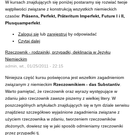
W kursach znajdujących się poniżej postaramy się rozwiać twoje
wątpliwości związane z konstrukcją wszystkich niemieckich
czasów:
Präsens, Perfekt, Präteritum Imperfekt, Future I i II,
Plusquamperfekt
.
Zaloguj się
lub
zarejestruj
by odpowiadać
Czytaj dalej
Rzeczownik - rodzajniki, przypadki, deklinacja w Języku
Niemieckim
admin, wt., 01/25/2011 - 22:15
Niniejsza część kursu poświęcona jest wszelkim zagadnieniom
związanym z niemieckim
Rzeczownikiem - das Substantiv
.
Warto pamiętać, że rzeczownik oraz wyrazy występujące w
zdaniu jako rzeczownik zawsze piszemy z wielkiej litery. W
poszczególnych artykułach znajdujących się w tym dziale serwisu
znajdziesz szczegółowo wyjaśnione zagadnienia związane z
użyciem rzeczownika w zdaniu, tworzeniem rzeczowników
złożonych, dowiesz się w jaki sposób odmieniamy rzeczowniki
przez przypadki tj.