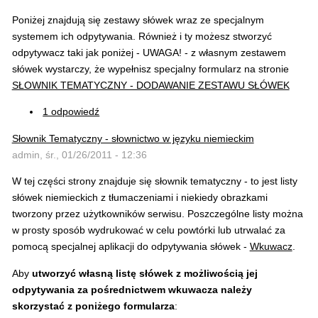
Poniżej znajdują się zestawy słówek wraz ze specjalnym
systemem ich odpytywania. Również i ty możesz stworzyć
odpytywacz taki jak poniżej - UWAGA! - z własnym zestawem
słówek wystarczy, że wypełnisz specjalny formularz na stronie
SŁOWNIK TEMATYCZNY - DODAWANIE ZESTAWU SŁÓWEK
1 odpowiedź
Słownik Tematyczny - słownictwo w języku niemieckim
admin, śr., 01/26/2011 - 12:36
W tej części strony znajduje się słownik tematyczny - to jest listy
słówek niemieckich z tłumaczeniami i niekiedy obrazkami
tworzony przez użytkowników serwisu. Poszczególne listy można
w prosty sposób wydrukować w celu powtórki lub utrwalać za
pomocą specjalnej aplikacji do odpytywania słówek -
Wkuwacz
.
Aby
utworzyć własną listę słówek z możliwością jej
odpytywania za pośrednictwem wkuwacza należy
skorzystać z poniżego formularza
: