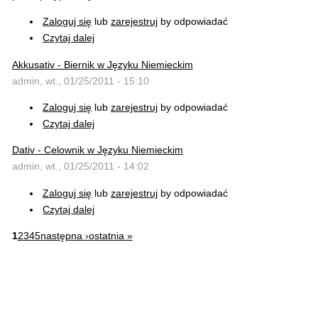
Zaloguj się
lub
zarejestruj
by odpowiadać
Czytaj dalej
Akkusativ - Biernik w Języku Niemieckim
admin, wt., 01/25/2011 - 15:10
Zaloguj się
lub
zarejestruj
by odpowiadać
Czytaj dalej
Dativ - Celownik w Języku Niemieckim
admin, wt., 01/25/2011 - 14:02
Zaloguj się
lub
zarejestruj
by odpowiadać
Czytaj dalej
1
2
3
4
5
następna ›
ostatnia »