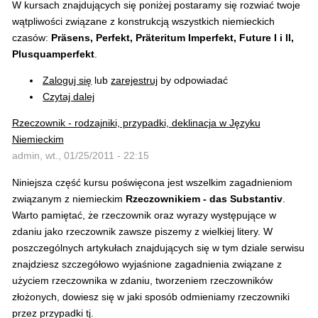
W kursach znajdujących się poniżej postaramy się rozwiać twoje
wątpliwości związane z konstrukcją wszystkich niemieckich
czasów:
Präsens, Perfekt, Präteritum Imperfekt, Future I i II,
Plusquamperfekt
.
Zaloguj się
lub
zarejestruj
by odpowiadać
Czytaj dalej
Rzeczownik - rodzajniki, przypadki, deklinacja w Języku
Niemieckim
admin, wt., 01/25/2011 - 22:15
Niniejsza część kursu poświęcona jest wszelkim zagadnieniom
związanym z niemieckim
Rzeczownikiem - das Substantiv
.
Warto pamiętać, że rzeczownik oraz wyrazy występujące w
zdaniu jako rzeczownik zawsze piszemy z wielkiej litery. W
poszczególnych artykułach znajdujących się w tym dziale serwisu
znajdziesz szczegółowo wyjaśnione zagadnienia związane z
użyciem rzeczownika w zdaniu, tworzeniem rzeczowników
złożonych, dowiesz się w jaki sposób odmieniamy rzeczowniki
przez przypadki tj.