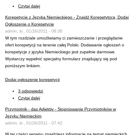
Czytaj dalej
Korepetycje z Języka Niemieckiego - Znajdź Korepetytora, Dodaj
Ogłoszenie o Korepetycje
admin, śr., 01/26/2011 - 08:30
W tym rozdziale umożliwiamy ci zamieszczanie i przeglądanie
ofert korepetycji na terenie całej Polski. Dodawanie ogłoszeń o
korepetycje z języka Niemieckiego jest zupełnie darmowe.
Wystarczy wypełnić specjalny formularz znajdujący się pod
poniższym linkiem.
Dodaj ogłoszenie korepetycji
3 odpowiedzi
Czytaj dalej
Przymiotnik - das Adjektiv - Stopniowanie Przymiotników w
Języku Niemieckim
admin, śr., 01/26/2011 - 07:42
W tej części serwisu znajdziesz informacje na temat niemieckich