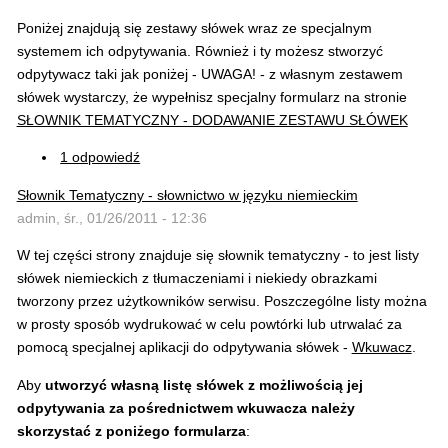
Poniżej znajdują się zestawy słówek wraz ze specjalnym
systemem ich odpytywania. Również i ty możesz stworzyć
odpytywacz taki jak poniżej - UWAGA! - z własnym zestawem
słówek wystarczy, że wypełnisz specjalny formularz na stronie
SŁOWNIK TEMATYCZNY - DODAWANIE ZESTAWU SŁÓWEK
1 odpowiedź
Słownik Tematyczny - słownictwo w języku niemieckim
admin, śr., 01/26/2011 - 12:36
W tej części strony znajduje się słownik tematyczny - to jest listy
słówek niemieckich z tłumaczeniami i niekiedy obrazkami
tworzony przez użytkowników serwisu. Poszczególne listy można
w prosty sposób wydrukować w celu powtórki lub utrwalać za
pomocą specjalnej aplikacji do odpytywania słówek -
Wkuwacz
.
Aby
utworzyć własną listę słówek z możliwością jej
odpytywania za pośrednictwem wkuwacza należy
skorzystać z poniżego formularza
: