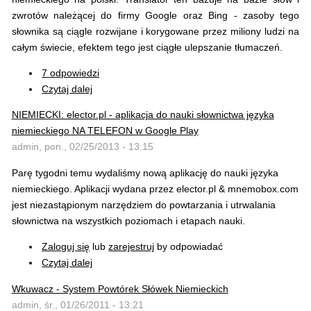
zwrotów należącej do firmy Google oraz Bing - zasoby tego
słownika są ciągle rozwijane i korygowane przez miliony ludzi na
całym świecie, efektem tego jest ciągłe ulepszanie tłumaczeń.
7 odpowiedzi
Czytaj dalej
NIEMIECKI: elector.pl - aplikacja do nauki słownictwa języka
niemieckiego NA TELEFON w Google Play
admin, pon., 02/25/2013 - 13:15
Parę tygodni temu wydaliśmy nową aplikację do nauki języka
niemieckiego. Aplikacji wydana przez elector.pl & mnemobox.com
jest niezastąpionym narzędziem do powtarzania i utrwalania
słownictwa na wszystkich poziomach i etapach nauki.
Zaloguj się
lub
zarejestruj
by odpowiadać
Czytaj dalej
Wkuwacz - System Powtórek Słówek Niemieckich
admin, śr., 01/26/2011 - 13:21