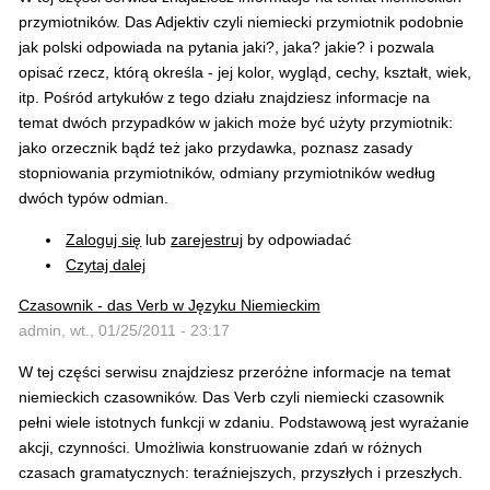
przymiotników. Das Adjektiv czyli niemiecki przymiotnik podobnie
jak polski odpowiada na pytania jaki?, jaka? jakie? i pozwala
opisać rzecz, którą określa - jej kolor, wygląd, cechy, kształt, wiek,
itp. Pośród artykułów z tego działu znajdziesz informacje na
temat dwóch przypadków w jakich może być użyty przymiotnik:
jako orzecznik bądź też jako przydawka, poznasz zasady
stopniowania przymiotników, odmiany przymiotników według
dwóch typów odmian.
Zaloguj się
lub
zarejestruj
by odpowiadać
Czytaj dalej
Czasownik - das Verb w Języku Niemieckim
admin, wt., 01/25/2011 - 23:17
W tej części serwisu znajdziesz przeróżne informacje na temat
niemieckich czasowników. Das Verb czyli niemiecki czasownik
pełni wiele istotnych funkcji w zdaniu. Podstawową jest wyrażanie
akcji, czynności. Umożliwia konstruowanie zdań w różnych
czasach gramatycznych: teraźniejszych, przyszłych i przeszłych.