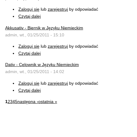
Zaloguj się
lub
zarejestruj
by odpowiadać
Czytaj dalej
Akkusativ - Biernik w Języku Niemieckim
admin, wt., 01/25/2011 - 15:10
Zaloguj się
lub
zarejestruj
by odpowiadać
Czytaj dalej
Dativ - Celownik w Języku Niemieckim
admin, wt., 01/25/2011 - 14:02
Zaloguj się
lub
zarejestruj
by odpowiadać
Czytaj dalej
1
2
3
4
5
następna ›
ostatnia »