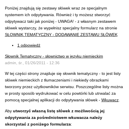
Poniżej znajdują się zestawy słówek wraz ze specjalnym
systemem ich odpytywania. Również i ty możesz stworzyć
odpytywacz taki jak poniżej - UWAGA! - z własnym zestawem
słówek wystarczy, że wypełnisz specjalny formularz na stronie
SŁOWNIK TEMATYCZNY - DODAWANIE ZESTAWU SŁÓWEK
1 odpowiedź
Słownik Tematyczny - słownictwo w języku niemieckim
admin, śr., 01/26/2011 - 12:36
W tej części strony znajduje się słownik tematyczny - to jest listy
słówek niemieckich z tłumaczeniami i niekiedy obrazkami
tworzony przez użytkowników serwisu. Poszczególne listy można
w prosty sposób wydrukować w celu powtórki lub utrwalać za
pomocą specjalnej aplikacji do odpytywania słówek -
Wkuwacz
.
Aby
utworzyć własną listę słówek z możliwością jej
odpytywania za pośrednictwem wkuwacza należy
skorzystać z poniżego formularza
: