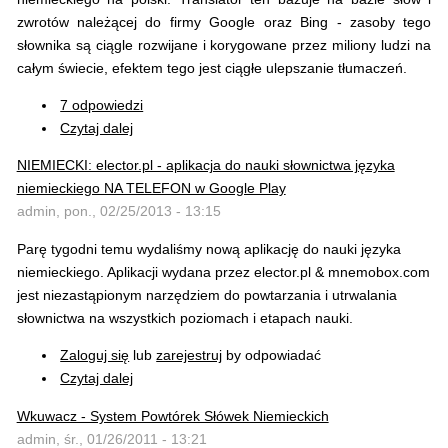
zwrotów należącej do firmy Google oraz Bing - zasoby tego
słownika są ciągle rozwijane i korygowane przez miliony ludzi na
całym świecie, efektem tego jest ciągłe ulepszanie tłumaczeń.
7 odpowiedzi
Czytaj dalej
NIEMIECKI: elector.pl - aplikacja do nauki słownictwa języka
niemieckiego NA TELEFON w Google Play
admin, pon., 02/25/2013 - 13:15
Parę tygodni temu wydaliśmy nową aplikację do nauki języka
niemieckiego. Aplikacji wydana przez elector.pl & mnemobox.com
jest niezastąpionym narzędziem do powtarzania i utrwalania
słownictwa na wszystkich poziomach i etapach nauki.
Zaloguj się
lub
zarejestruj
by odpowiadać
Czytaj dalej
Wkuwacz - System Powtórek Słówek Niemieckich
admin, śr., 01/26/2011 - 13:21