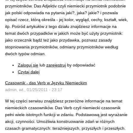
przymiotników. Das Adjektiv czyli niemiecki przymiotnik podobnie
jak polski odpowiada na pytania jaki?, jaka? jakie? i pozwala
opisać rzecz, którą określa - jej kolor, wygląd, cechy, kształt, wiek,
itp. Pośród artykułów z tego działu znajdziesz informacje na
temat dwóch przypadków w jakich może być użyty przymiotnik:
jako orzecznik bądź też jako przydawka, poznasz zasady
stopniowania przymiotników, odmiany przymiotników według
dwóch typów odmian.
Zaloguj się
lub
zarejestruj
by odpowiadać
Czytaj dalej
Czasownik - das Verb w Języku Niemieckim
admin, wt., 01/25/2011 - 23:17
W tej części serwisu znajdziesz przeróżne informacje na temat
niemieckich czasowników. Das Verb czyli niemiecki czasownik
pełni wiele istotnych funkcji w zdaniu. Podstawową jest wyrażanie
akcji, czynności. Umożliwia konstruowanie zdań w różnych
czasach gramatycznych: teraźniejszych, przyszłych i przeszłych.