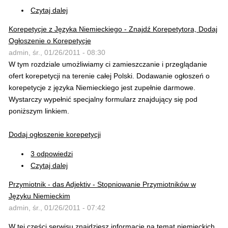
Czytaj dalej
Korepetycje z Języka Niemieckiego - Znajdź Korepetytora, Dodaj
Ogłoszenie o Korepetycje
admin, śr., 01/26/2011 - 08:30
W tym rozdziale umożliwiamy ci zamieszczanie i przeglądanie
ofert korepetycji na terenie całej Polski. Dodawanie ogłoszeń o
korepetycje z języka Niemieckiego jest zupełnie darmowe.
Wystarczy wypełnić specjalny formularz znajdujący się pod
poniższym linkiem.
Dodaj ogłoszenie korepetycji
3 odpowiedzi
Czytaj dalej
Przymiotnik - das Adjektiv - Stopniowanie Przymiotników w
Języku Niemieckim
admin, śr., 01/26/2011 - 07:42
W tej części serwisu znajdziesz informacje na temat niemieckich