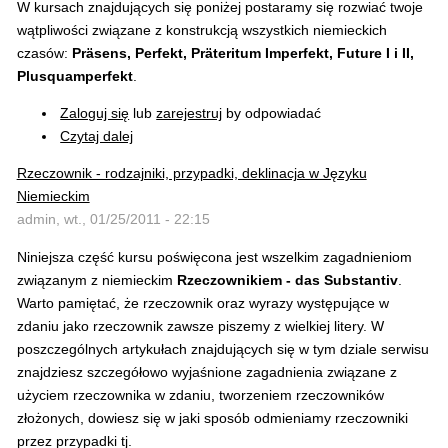
W kursach znajdujących się poniżej postaramy się rozwiać twoje
wątpliwości związane z konstrukcją wszystkich niemieckich
czasów:
Präsens, Perfekt, Präteritum Imperfekt, Future I i II,
Plusquamperfekt
.
Zaloguj się
lub
zarejestruj
by odpowiadać
Czytaj dalej
Rzeczownik - rodzajniki, przypadki, deklinacja w Języku
Niemieckim
admin, wt., 01/25/2011 - 22:15
Niniejsza część kursu poświęcona jest wszelkim zagadnieniom
związanym z niemieckim
Rzeczownikiem - das Substantiv
.
Warto pamiętać, że rzeczownik oraz wyrazy występujące w
zdaniu jako rzeczownik zawsze piszemy z wielkiej litery. W
poszczególnych artykułach znajdujących się w tym dziale serwisu
znajdziesz szczegółowo wyjaśnione zagadnienia związane z
użyciem rzeczownika w zdaniu, tworzeniem rzeczowników
złożonych, dowiesz się w jaki sposób odmieniamy rzeczowniki
przez przypadki tj.