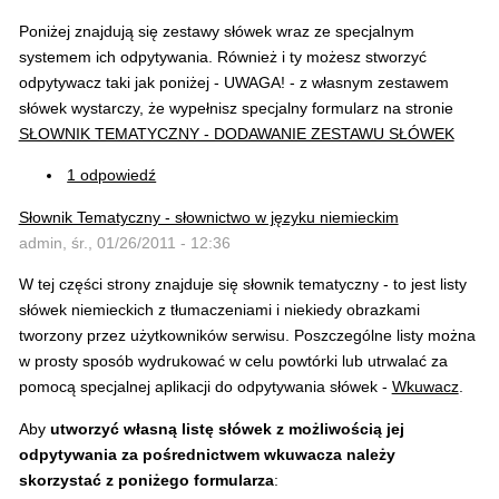
Poniżej znajdują się zestawy słówek wraz ze specjalnym
systemem ich odpytywania. Również i ty możesz stworzyć
odpytywacz taki jak poniżej - UWAGA! - z własnym zestawem
słówek wystarczy, że wypełnisz specjalny formularz na stronie
SŁOWNIK TEMATYCZNY - DODAWANIE ZESTAWU SŁÓWEK
1 odpowiedź
Słownik Tematyczny - słownictwo w języku niemieckim
admin, śr., 01/26/2011 - 12:36
W tej części strony znajduje się słownik tematyczny - to jest listy
słówek niemieckich z tłumaczeniami i niekiedy obrazkami
tworzony przez użytkowników serwisu. Poszczególne listy można
w prosty sposób wydrukować w celu powtórki lub utrwalać za
pomocą specjalnej aplikacji do odpytywania słówek -
Wkuwacz
.
Aby
utworzyć własną listę słówek z możliwością jej
odpytywania za pośrednictwem wkuwacza należy
skorzystać z poniżego formularza
: