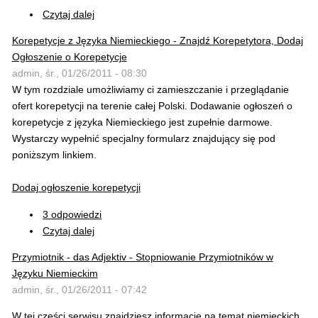
Czytaj dalej
Korepetycje z Języka Niemieckiego - Znajdź Korepetytora, Dodaj
Ogłoszenie o Korepetycje
admin, śr., 01/26/2011 - 08:30
W tym rozdziale umożliwiamy ci zamieszczanie i przeglądanie
ofert korepetycji na terenie całej Polski. Dodawanie ogłoszeń o
korepetycje z języka Niemieckiego jest zupełnie darmowe.
Wystarczy wypełnić specjalny formularz znajdujący się pod
poniższym linkiem.
Dodaj ogłoszenie korepetycji
3 odpowiedzi
Czytaj dalej
Przymiotnik - das Adjektiv - Stopniowanie Przymiotników w
Języku Niemieckim
admin, śr., 01/26/2011 - 07:42
W tej części serwisu znajdziesz informacje na temat niemieckich