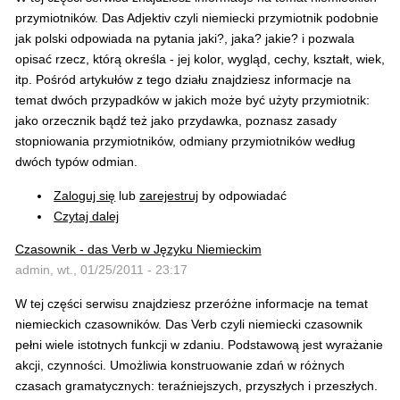
przymiotników. Das Adjektiv czyli niemiecki przymiotnik podobnie
jak polski odpowiada na pytania jaki?, jaka? jakie? i pozwala
opisać rzecz, którą określa - jej kolor, wygląd, cechy, kształt, wiek,
itp. Pośród artykułów z tego działu znajdziesz informacje na
temat dwóch przypadków w jakich może być użyty przymiotnik:
jako orzecznik bądź też jako przydawka, poznasz zasady
stopniowania przymiotników, odmiany przymiotników według
dwóch typów odmian.
Zaloguj się
lub
zarejestruj
by odpowiadać
Czytaj dalej
Czasownik - das Verb w Języku Niemieckim
admin, wt., 01/25/2011 - 23:17
W tej części serwisu znajdziesz przeróżne informacje na temat
niemieckich czasowników. Das Verb czyli niemiecki czasownik
pełni wiele istotnych funkcji w zdaniu. Podstawową jest wyrażanie
akcji, czynności. Umożliwia konstruowanie zdań w różnych
czasach gramatycznych: teraźniejszych, przyszłych i przeszłych.