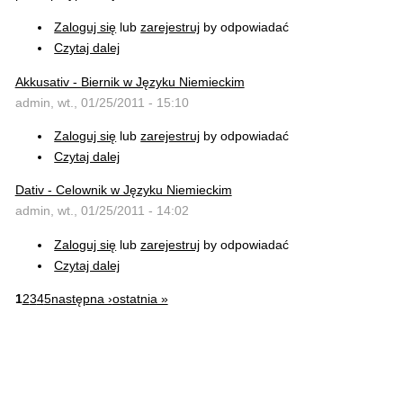
Zaloguj się
lub
zarejestruj
by odpowiadać
Czytaj dalej
Akkusativ - Biernik w Języku Niemieckim
admin, wt., 01/25/2011 - 15:10
Zaloguj się
lub
zarejestruj
by odpowiadać
Czytaj dalej
Dativ - Celownik w Języku Niemieckim
admin, wt., 01/25/2011 - 14:02
Zaloguj się
lub
zarejestruj
by odpowiadać
Czytaj dalej
1
2
3
4
5
następna ›
ostatnia »