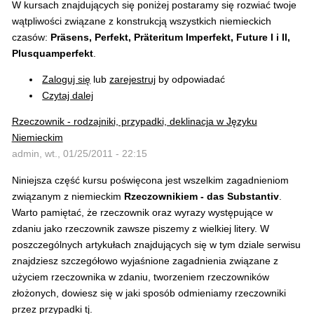
W kursach znajdujących się poniżej postaramy się rozwiać twoje
wątpliwości związane z konstrukcją wszystkich niemieckich
czasów:
Präsens, Perfekt, Präteritum Imperfekt, Future I i II,
Plusquamperfekt
.
Zaloguj się
lub
zarejestruj
by odpowiadać
Czytaj dalej
Rzeczownik - rodzajniki, przypadki, deklinacja w Języku
Niemieckim
admin, wt., 01/25/2011 - 22:15
Niniejsza część kursu poświęcona jest wszelkim zagadnieniom
związanym z niemieckim
Rzeczownikiem - das Substantiv
.
Warto pamiętać, że rzeczownik oraz wyrazy występujące w
zdaniu jako rzeczownik zawsze piszemy z wielkiej litery. W
poszczególnych artykułach znajdujących się w tym dziale serwisu
znajdziesz szczegółowo wyjaśnione zagadnienia związane z
użyciem rzeczownika w zdaniu, tworzeniem rzeczowników
złożonych, dowiesz się w jaki sposób odmieniamy rzeczowniki
przez przypadki tj.