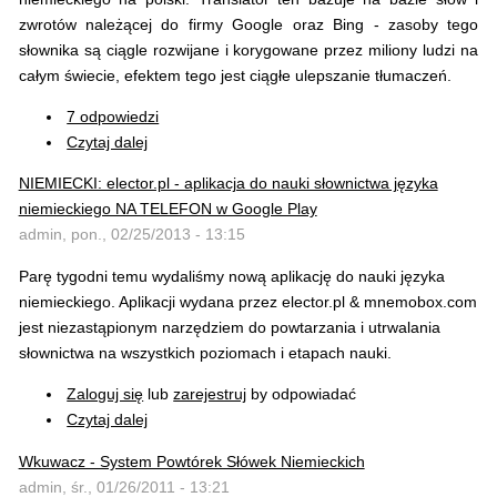
zwrotów należącej do firmy Google oraz Bing - zasoby tego
słownika są ciągle rozwijane i korygowane przez miliony ludzi na
całym świecie, efektem tego jest ciągłe ulepszanie tłumaczeń.
7 odpowiedzi
Czytaj dalej
NIEMIECKI: elector.pl - aplikacja do nauki słownictwa języka
niemieckiego NA TELEFON w Google Play
admin, pon., 02/25/2013 - 13:15
Parę tygodni temu wydaliśmy nową aplikację do nauki języka
niemieckiego. Aplikacji wydana przez elector.pl & mnemobox.com
jest niezastąpionym narzędziem do powtarzania i utrwalania
słownictwa na wszystkich poziomach i etapach nauki.
Zaloguj się
lub
zarejestruj
by odpowiadać
Czytaj dalej
Wkuwacz - System Powtórek Słówek Niemieckich
admin, śr., 01/26/2011 - 13:21